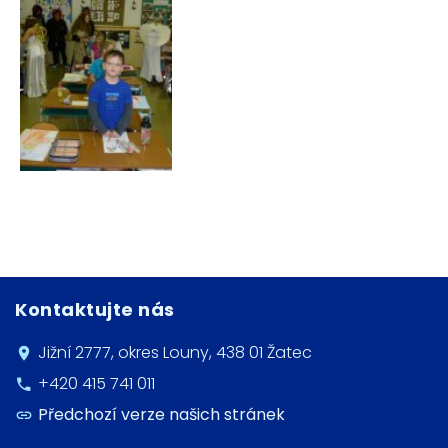
Kontaktujte nás
Jižní 2777, okres Louny, 438 01 Žatec
+420 415 741 011
Předchozí verze našich stránek