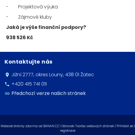
- Projektová výuka
- Zájmové kluby
Jaká je výše finanční podpory?
938 526 Kč
Kontaktujte nás
Jižní 2777, okres Louny, 438 01 Žatec
+420 415 741 011
Předchozí verze našich stránek
Webové stránky zdarma
od
BANAN.CZ
|
Ostravski Tvorba webových stránek
|
Přihlásit se
|
registrace