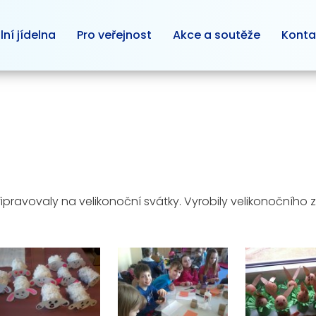
lní jídelna
Pro veřejnost
Akce a soutěže
Konta
řipravovaly na velikonoční svátky. Vyrobily velikonočního 