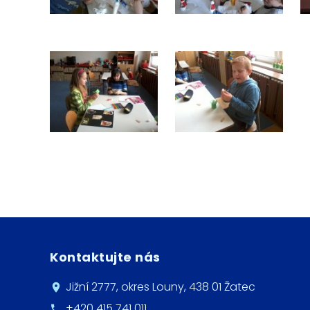
Kontaktujte nás
Jižní 2777, okres Louny, 438 01 Žatec
+420 415 741 011