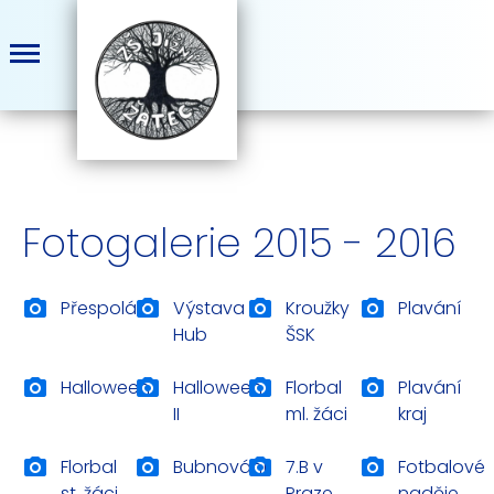
Fotogalerie 2015 - 2016
Přespolák
Výstava
Kroužky
Plavání
Hub
ŠSK
Halloween
Halloween
Florbal
Plavání
II
ml. žáci
kraj
Florbal
Bubnování
7.B v
Fotbalové
st. žáci
Praze
naděje