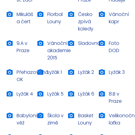
Mikuláš
Florbal
Česko
Vánoční
a čert
Louny
zpívá
kapr
koledy
9.A v
Vánoční
Sladovna
Foto
Praze
akademie
DOD
2015
Přehazovaná
Lyžák 1
Lyžák 2
Lyžák 3
OK
Lyžák 4
Lyžák 5
Lyžák 6
8.B v
Praze
Babylonská
Škola v
Basket
Velikonočn
věž
zimě
Louny
laťka