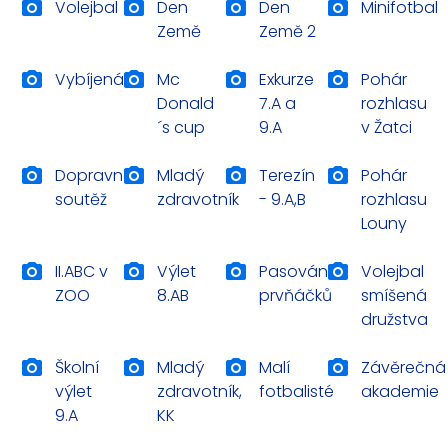
Volejbal
Den
Den
Minifotbal
Země
Země 2
Vybíjená
Mc
Exkurze
Pohár
Donald
7.A a
rozhlasu
´s cup
9.A
v Žatci
Dopravní
Mladý
Terezín
Pohár
soutěž
zdravotník
- 9.A,B
rozhlasu
Louny
II.ABC v
Výlet
Pasování
Volejbal
ZOO
8.AB
prvňáčků
smíšená
družstva
Školní
Mladý
Malí
Závěrečná
výlet
zdravotník,
fotbalisté
akademie
9.A
KK