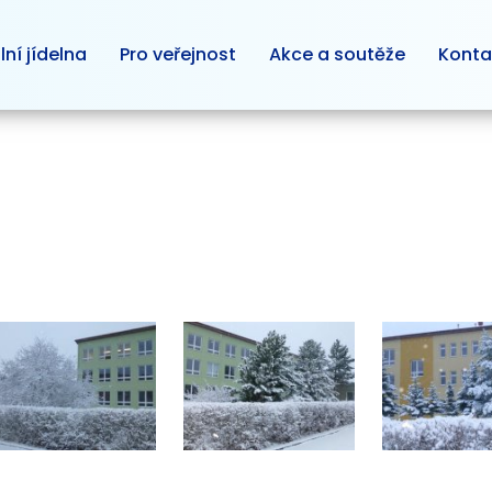
lní jídelna
Pro veřejnost
Akce a soutěže
Konta