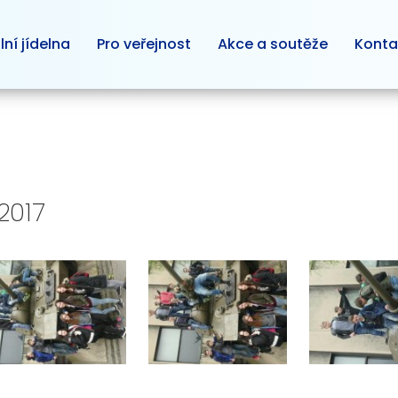
lní jídelna
Pro veřejnost
Akce a soutěže
Konta
2017