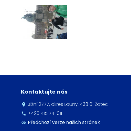
Kontaktujte nás
Jižní 2777, okres Louny, 438 01 Žatec
+420 415 741 011
Předchozí verze našich stránek