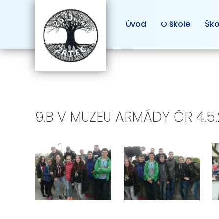
Úvod
O škole
Ško
9.B V MUZEU ARMÁDY ČR 4.5.