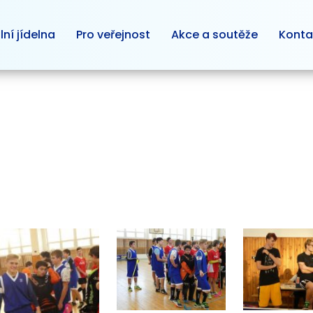
lní jídelna
Pro veřejnost
Akce a soutěže
Konta