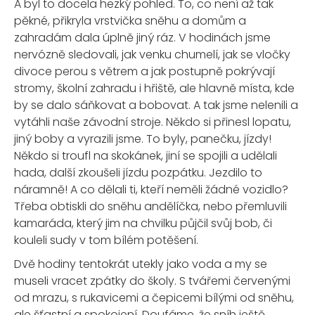
A byl to docela hezký pohled. To, co není až tak
pěkné, přikryla vrstvička sněhu a domům a
zahradám dala úplně jiný ráz. V hodinách jsme
nervózně sledovali, jak venku chumelí, jak se vločky
divoce perou s větrem a jak postupně pokrývají
stromy, školní zahradu i hřiště, ale hlavně místa, kde
by se dalo sáňkovat a bobovat. A tak jsme nelenili a
vytáhli naše závodní stroje. Někdo si přinesl lopatu,
jiný boby a vyrazili jsme. To byly, panečku, jízdy!
Někdo si troufl na skokánek, jiní se spojili a udělali
hada, další zkoušeli jízdu pozpátku. Jezdilo to
náramně! A co dělali ti, kteří neměli žádné vozidlo?
Třeba obtiskli do sněhu andělíčka, nebo přemluvili
kamaráda, který jim na chvilku půjčil svůj bob, či
kouleli sudy v tom bílém potěšení.
Dvě hodiny tentokrát utekly jako voda a my se
museli vracet zpátky do školy. S tvářemi červenými
od mrazu, s rukavicemi a čepicemi bílými od sněhu,
ale šťastní a spokojení. Doufáme, že sníh ještě