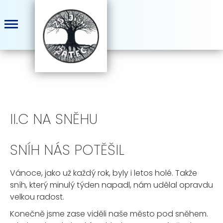
II.C NA SNĚHU
SNÍH NÁS POTĚŠIL
Vánoce, jako už každý rok, byly i letos holé. Takže
sníh, který minulý týden napadl, nám udělal opravdu
velkou radost.
Konečně jsme zase viděli naše město pod sněhem.