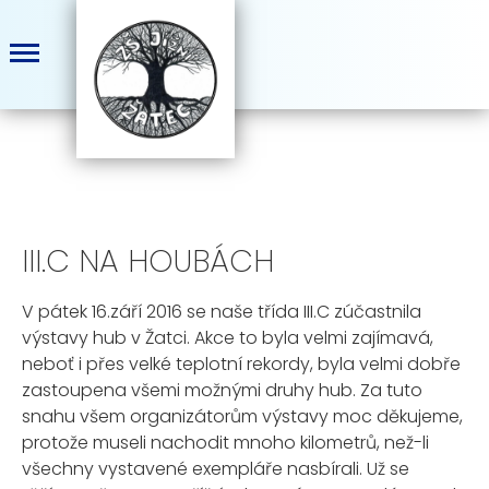
III.C NA HOUBÁCH
V pátek 16.září 2016 se naše třída III.C zúčastnila
výstavy hub v Žatci. Akce to byla velmi zajímavá,
neboť i přes velké teplotní rekordy, byla velmi dobře
zastoupena všemi možnými druhy hub. Za tuto
snahu všem organizátorům výstavy moc děkujeme,
protože museli nachodit mnoho kilometrů, než-li
všechny vystavené exempláře nasbírali. Už se