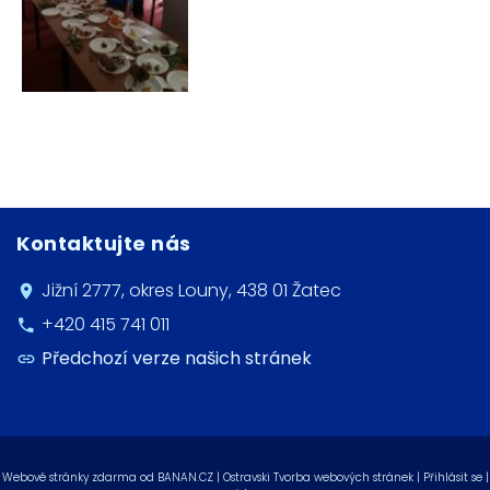
Kontaktujte nás
Jižní 2777, okres Louny, 438 01 Žatec
+420 415 741 011
Předchozí verze našich stránek
Webové stránky zdarma
od
BANAN.CZ
|
Ostravski Tvorba webových stránek
|
Přihlásit se
|