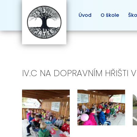
Úvod
O škole
Ško
IV.C NA DOPRAVNÍM HŘIŠTI V 