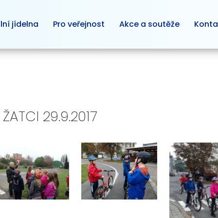
lní jídelna
Pro veřejnost
Akce a soutěže
Konta
ŽATCI 29.9.2017