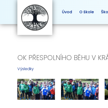
Úvod
O škole
Ško
OK PŘESPOLNÍHO BĚHU V KRÁ
Výsledky