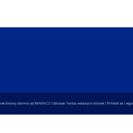
vé stránky zdarma
od
BANAN.CZ
|
Ostravski Tvorba webových stránek
|
Přihlásit se
|
regis