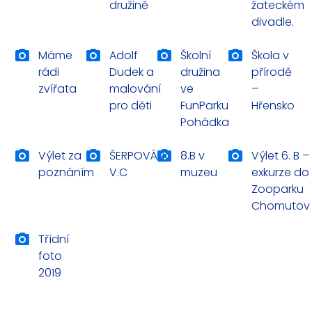
družině
žateckém
divadle.
Máme
Adolf
Školní
Škola v
rádi
Dudek a
družina
přírodě
zvířata
malování
ve
–
pro děti
FunParku
Hřensko
Pohádka
Výlet za
ŠERPOVÁNÍ
8.B v
Výlet 6. B –
poznáním
V.C
muzeu
exkurze do
Zooparku
Chomutov
Třídní
foto
2019