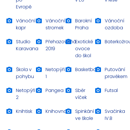
Evropě
Vánoční
Vánoční
Barokní
Vánoční
kapr
stromek
Praha
ozdoba
Studio
Přehazovaná
Exotické
Baterkožro
Karavana
2019
ovoce
do škol
Škola v
Netopýři
Basketbal
Putování
pohybu
1
pravěkem
Netopýři
Pangea
Sběr
Futsal
2
víček
Knihtisk
Knihovna
Spinkání
Svačinka
ve škole
IV.B