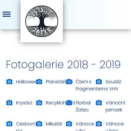
Fotogalerie 2018 - 2019
Halloween
Planetárium
Čtení s
Soutěž
Fragmentem
s VHV
Krysáci
Recyklohraní
Florbal
Vánoční
Žatec
jarmark
Cestovní
Mikuláš
Vánoce
Vánoce
po
v EU
v lese