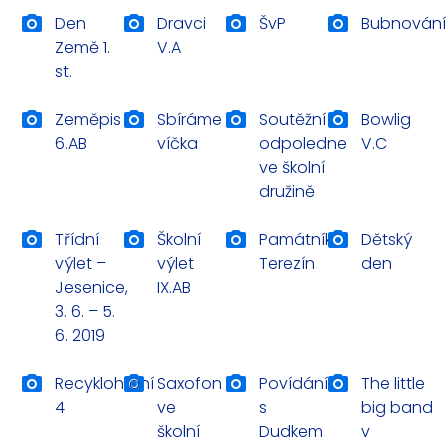
Den
Dravci
ŠvP
Bubnování
Země 1.
V.A
st.
Zeměpis
Sbíráme
Soutěžní
Bowlig
6.AB
víčka
odpoledne
V.C
ve školní
družině
Třídní
Školní
Památník
Dětský
výlet –
výlet
Terezín
den
Jesenice,
IX.AB
3. 6. – 5.
6. 2019
Recyklohraní
Saxofon
Povídání
The little
4
ve
s
big band
školní
Dudkem
v