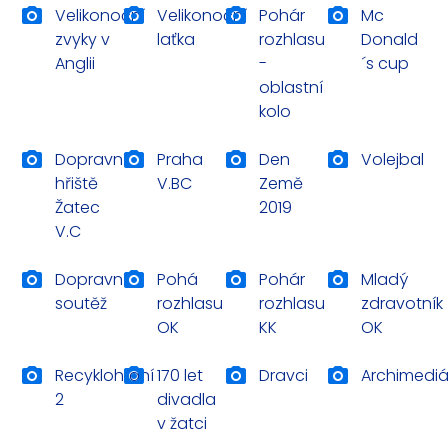
Velikonoční
Velikonoční
Pohár
Mc
zvyky v
laťka
rozhlasu
Donald
Anglii
-
´s cup
oblastní
kolo
Dopravní
Praha
Den
Volejbal
hřiště
V.BC
Země
Žatec
2019
V.C
Dopravní
Pohá
Pohár
Mladý
soutěž
rozhlasu
rozhlasu
zdravotník
OK
KK
OK
Recyklohraní
170 let
Dravci
Archimedi
2
divadla
v žatci