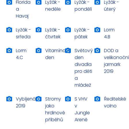
Florida
Lyžák -
Lyžák -
Lyžák -
a
neděle
pondělí
úterý
Havaj
Lyžák -
Lyžák -
Lyžák -
Lorm
srředa
čtvrtek
pátek
4.B
Lorm
Vitamínový
Světový
DOD a
4.C
den
den
velikonočn
divadla
jarmark
pro děti
2019
a
mládež
Vybíjená
Stromy
S VHV
Ředitelské
2019
jako
v
volno
hrdinové
Jungle
příběhů
Areně