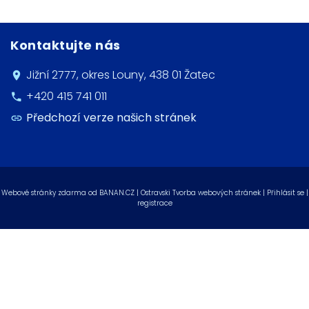
Kontaktujte nás
Jižní 2777, okres Louny, 438 01 Žatec
+420 415 741 011
Předchozí verze našich stránek
Webové stránky zdarma
od
BANAN.CZ
|
Ostravski Tvorba webových stránek
|
Přihlásit se
|
registrace