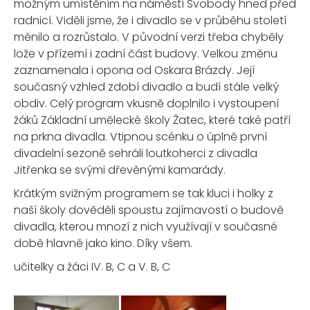
možným umístěním na náměstí Svobody hned před
radnicí. Viděli jsme, že i divadlo se v průběhu století
měnilo a rozrůstalo. V původní verzi třeba chyběly
lože v přízemí i zadní část budovy. Velkou změnu
zaznamenala i opona od Oskara Brázdy. Její
současný vzhled zdobí divadlo a budí stále velký
obdiv. Celý program vkusně doplnilo i vystoupení
žáků Základní umělecké školy Žatec, které také patří
na prkna divadla. Vtipnou scénku o úplně první
divadelní sezoně sehráli loutkoherci z divadla
Jitřenka se svými dřevěnými kamarády.
Krátkým svižným programem se tak kluci i holky z
naší školy dověděli spoustu zajímavostí o budově
divadla, kterou mnozí z nich využívají v současné
době hlavně jako kino. Díky všem.
učitelky a žáci IV. B, C a V. B, C