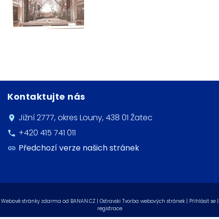
Kontaktujte nás
Jižní 2777, okres Louny, 438 01 Žatec
+420 415 741 011
Předchozí verze našich stránek
Webové stránky zdarma
od
BANAN.CZ
|
Ostravski Tvorba webových stránek
|
Přihlásit se
|
registrace