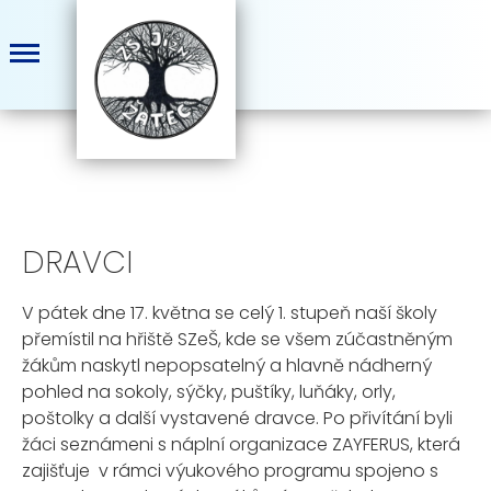
DRAVCI
V pátek dne 17. května se celý 1. stupeň naší školy
přemístil na hřiště SZeŠ, kde se všem zúčastněným
žákům naskytl nepopsatelný a hlavně nádherný
pohled na sokoly, sýčky, puštíky, luňáky, orly,
poštolky a další vystavené dravce. Po přivítání byli
žáci seznámeni s náplní organizace ZAYFERUS, která
zajišťuje v rámci výukového programu spojeno s