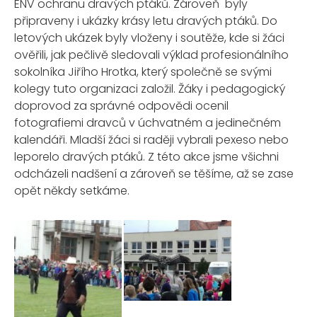
ENV ochranu dravých ptáků. Zároveň byly
připraveny i ukázky krásy letu dravých ptáků. Do
letových ukázek byly vloženy i soutěže, kde si žáci
ověřili, jak pečlivě sledovali výklad profesionálního
sokolníka Jiřího Hrotka, který společně se svými
kolegy tuto organizaci založil. Žáky i pedagogický
doprovod za správné odpovědi ocenil
fotografiemi dravců v úchvatném a jedinečném
kalendáři. Mladší žáci si raději vybrali pexeso nebo
leporelo dravých ptáků. Z této akce jsme všichni
odcházeli nadšení a zároveň se těšíme, až se zase
opět někdy setkáme.