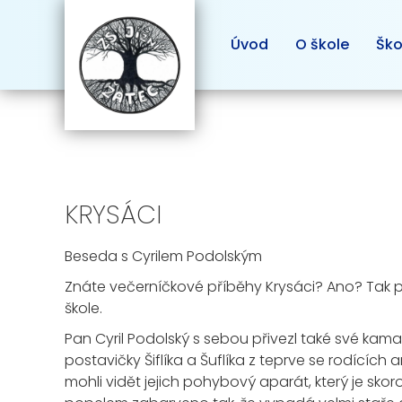
Úvod
O škole
Ško
KRYSÁCI
Beseda s Cyrilem Podolským
Znáte večerníčkové příběhy Krysáci? Ano? Tak pr
škole.
Pan Cyril Podolský s sebou přivezl také své kam
postavičky Šiflíka a Šuflíka z teprve se rodíc
mohli vidět jejich pohybový aparát, který je skoro