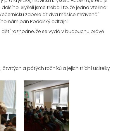
 pro Krysáky, hlavičku Krysáka Huberta, která je
dalšího. Slyšeli jsme třeba i to, že jedna vteřina
íl Večerníčku zabere až dva měsíce mravenčí
ího nám pan Podolský odtajnil.
z dětí rozhodne, že se vydá v budoucnu právě
h, čtvrtých a pátých ročníků a jejich třídní učitelky