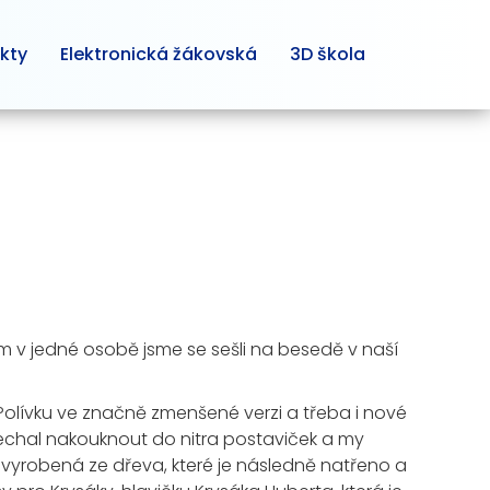
kty
Elektronická žákovská
3D škola
m v jedné osobě jsme se sešli na besedě v naší
 Polívku ve značně zmenšené verzi a třeba i nové
nechal nakouknout do nitra postaviček a my
 je vyrobená ze dřeva, které je následně natřeno a