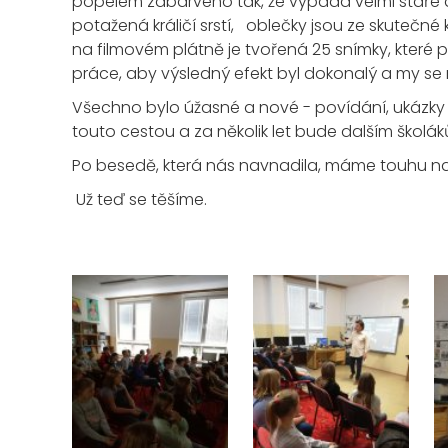
popelem zabarveno tak, že vypadá velmi staře a o
potažená králičí srstí, oblečky jsou ze skutečné k
na filmovém plátně je tvořená 25 snímky, které 
práce, aby výsledný efekt byl dokonalý a my s
Všechno bylo úžasné a nové - povídání, ukázky 
touto cestou a za několik let bude dalším školák
Po besedě, která nás navnadila, máme touhu navš
Už teď se těšíme.