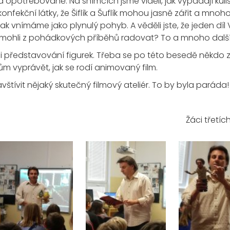
potřebovaně. Na snímcích jsme viděli, jak vypadají kulisy
onfekční látky, že Šiflík a Šuflík mohou jasně zářit a mnoho 
pak vnímáme jako plynulý pohyb. A věděli jste, že jeden d
e mohli z pohádkových příběhů radovat? To a mnoho dalš
i představování figurek. Třeba se po této besedě někdo 
ům vyprávět, jak se rodí animovaný film.
tívit nějaký skutečný filmový ateliér. To by byla paráda!
Žáci třetíc