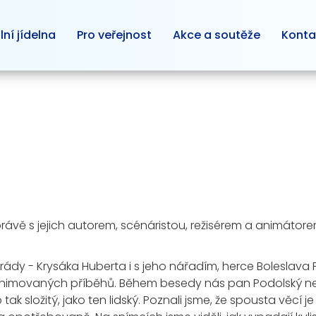
lní jídelna
Pro veřejnost
Akce a soutěže
Konta
ávě s jejich autorem, scénáristou, režisérem a animátore
arády - Krysáka Huberta i s jeho nářadím, herce Boleslava
ích animovaných příběhů. Během besedy nás pan Podolský 
 tak složitý, jako ten lidský. Poznali jsme, že spousta věcí