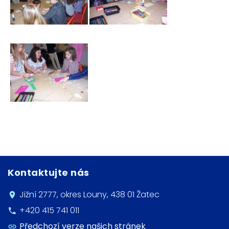
Kontaktujte nás
Jižní 2777, okres Louny, 438 01 Žatec
+420 415 741 011
Předchozí verze našich stránek