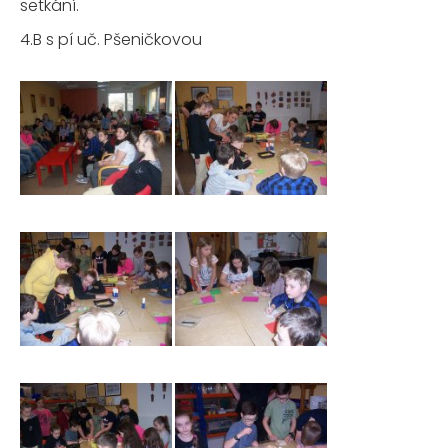
setkání.
4.B s pí uč. Pšeničkovou