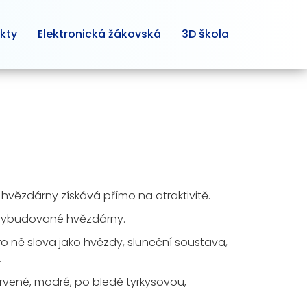
kty
Elektronická žákovská
3D škola
hvězdárny získává přímo na atraktivitě.
ě vybudované hvězdárny.
ro ně slova jako hvězdy, sluneční soustava,
.
rvené, modré, po bledě tyrkysovou,