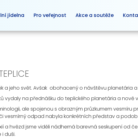
lní jídelna
Pro veřejnost
Akce a soutěže
Konta
TEPLICE
ěk a jeho svět. Avšak obohacený o návštěvu planetária a 
čníků vydaly na přednášku do teplického planetária a nov
 terminologii, ale spojenou s obrazným průzkumem vesmíru p
or či vesmírný odpad nabyla konkrétních představ a podob
xií a hvězd jsme viděli nádherná barevná seskupení od če
i duši.