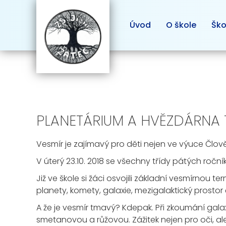
Úvod
O škole
Ško
PLANETÁRIUM A HVĚZDÁRNA 
Vesmír je zajímavý pro děti nejen ve výuce Člov
V úterý 23.10. 2018 se všechny třídy pátých ro
Již ve škole si žáci osvojili základní vesmírnou
planety, komety, galaxie, mezigalaktický prost
A že je vesmír tmavý? Kdepak. Při zkoumání gala
smetanovou a růžovou. Zážitek nejen pro oči, ale 