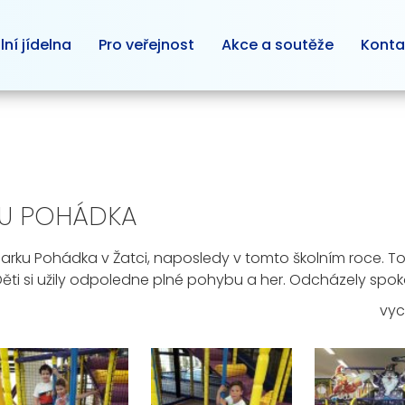
lní jídelna
Pro veřejnost
Akce a soutěže
Konta
KU POHÁDKA
FunParku Pohádka v Žatci, naposledy v tomto školním roce
ěti si užily odpoledne plné pohybu a her. Odcházely spo
vyc