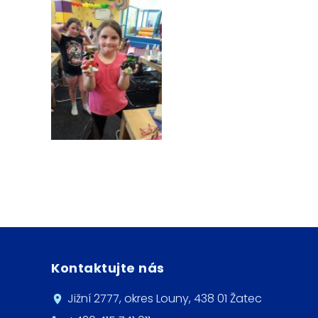
Kontaktujte nás
Jižní 2777, okres Louny, 438 01 Žatec