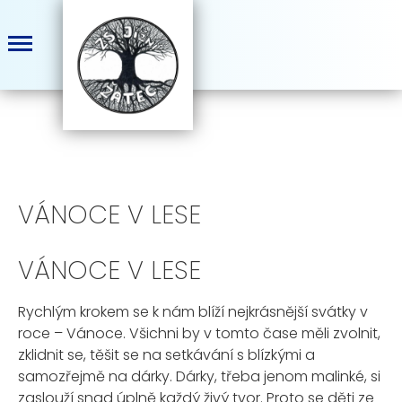
VÁNOCE V LESE
VÁNOCE V LESE
Rychlým krokem se k nám blíží nejkrásnější svátky v
roce – Vánoce. Všichni by v tomto čase měli zvolnit,
zklidnit se, těšit se na setkávání s blízkými a
samozřejmě na dárky. Dárky, třeba jenom malinké, si
zaslouží snad úplně každý živý tvor. Proto se děti ze