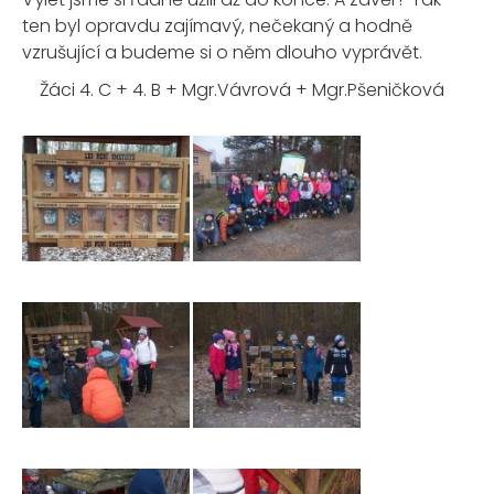
ten byl opravdu zajímavý, nečekaný a hodně
vzrušující a budeme si o něm dlouho vyprávět.
Žáci 4. C + 4. B + Mgr.Vávrová + Mgr.Pšeničková