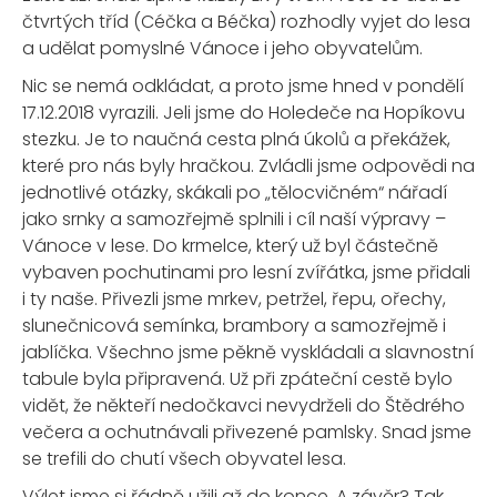
čtvrtých tříd (Céčka a Béčka) rozhodly vyjet do lesa
a udělat pomyslné Vánoce i jeho obyvatelům.
Nic se nemá odkládat, a proto jsme hned v pondělí
17.12.2018 vyrazili. Jeli jsme do Holedeče na Hopíkovu
stezku. Je to naučná cesta plná úkolů a překážek,
které pro nás byly hračkou. Zvládli jsme odpovědi na
jednotlivé otázky, skákali po „tělocvičném“ nářadí
jako srnky a samozřejmě splnili i cíl naší výpravy –
Vánoce v lese. Do krmelce, který už byl částečně
vybaven pochutinami pro lesní zvířátka, jsme přidali
i ty naše. Přivezli jsme mrkev, petržel, řepu, ořechy,
slunečnicová semínka, brambory a samozřejmě i
jablíčka. Všechno jsme pěkně vyskládali a slavnostní
tabule byla připravená. Už při zpáteční cestě bylo
vidět, že někteří nedočkavci nevydrželi do Štědrého
večera a ochutnávali přivezené pamlsky. Snad jsme
se trefili do chutí všech obyvatel lesa.
Výlet jsme si řádně užili až do konce. A závěr? Tak