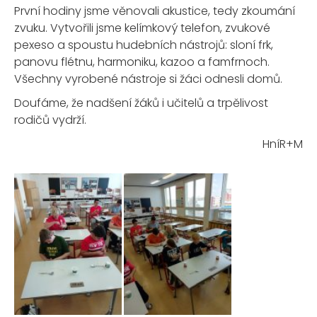
První hodiny jsme věnovali akustice, tedy zkoumání
zvuku. Vytvořili jsme kelímkový telefon, zvukové
pexeso a spoustu hudebních nástrojů: sloní frk,
panovu flétnu, harmoniku, kazoo a famfrnoch.
Všechny vyrobené nástroje si žáci odnesli domů.
Doufáme, že nadšení žáků i učitelů a trpělivost
rodičů vydrží.
HníR+M