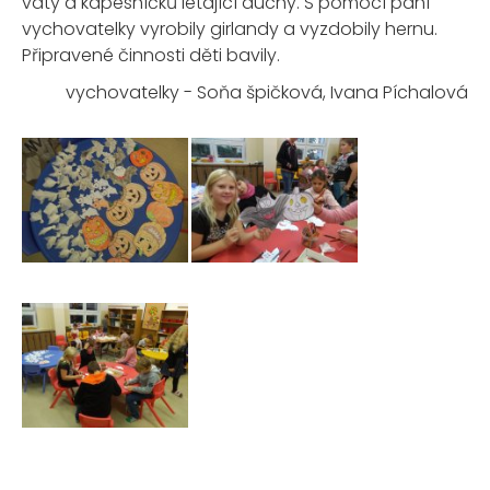
vaty a kapesníčků létající duchy. S pomocí paní
vychovatelky vyrobily girlandy a vyzdobily hernu.
Připravené činnosti děti bavily.
vychovatelky - Soňa špičková, Ivana Píchalová