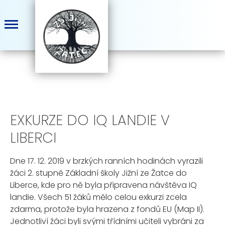
EXKURZE DO IQ LANDIE V
LIBERCI
Dne 17. 12. 2019 v brzkých ranních hodinách vyrazili
žáci 2. stupně Základní školy Jižní ze Žatce do
Liberce, kde pro ně byla připravena návštěva IQ
landie. Všech 51 žáků mělo celou exkurzi zcela
zdarma, protože byla hrazena z fondů EU (Map II).
Jednotliví žáci byli svými třídními učiteli vybráni za