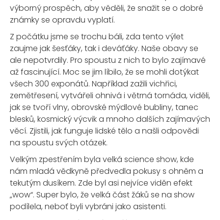
výborný prospěch, aby věděli, že snažit se o dobré
známky se opravdu vyplatí.
Z počátku jsme se trochu báli, zda tento výlet
zaujme jak šesťáky, tak i deváťáky. Naše obavy se
ale nepotvrdily. Pro spoustu z nich to bylo zajímavé
až fascinující. Moc se jim líbilo, že se mohli dotýkat
všech 300 exponátů. Například zažili vichřici,
zemětřesení, vytvářeli ohnivá i větrná tornáda, viděli,
jak se tvoří vlny, obrovské mýdlové bubliny, tanec
blesků, kosmický výcvik a mnoho dalších zajímavých
věcí. Zjistili, jak funguje lidské tělo a našli odpovědi
na spoustu svých otázek.
Velkým zpestřením byla velká science show, kde
nám mladá vědkyně předvedla pokusy s ohněm a
tekutým dusíkem. Zde byl asi nejvíce viděn efekt
„wow“. Super bylo, že velká část žáků se na show
podílela, neboť byli vybráni jako asistenti.