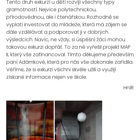
Tento druh exkurzí u dětí rozvíjí všechny typy
gramotností. Nejvíce polytechnickou,
přírodovědnou, ale i čtenářskou. Rozhodně se
vyplatí investovat do mládeže, která má zájem se
dále vzdělávat a podporovat ji v dobrých
výsledcích. Navíc, ne vždy, si úspěšní žáci mohou
takovou exkurzi dopřát. To za ně vyřešil projekt MAP
II, který vše zafinancoval. Tímto děkujeme především
paní Adámkové, která pro nás vše dokonale zařídila.
Věříme, že si exkurzi všichni skvěle užili a využijí
získané informace nejen ve škole.
HníR