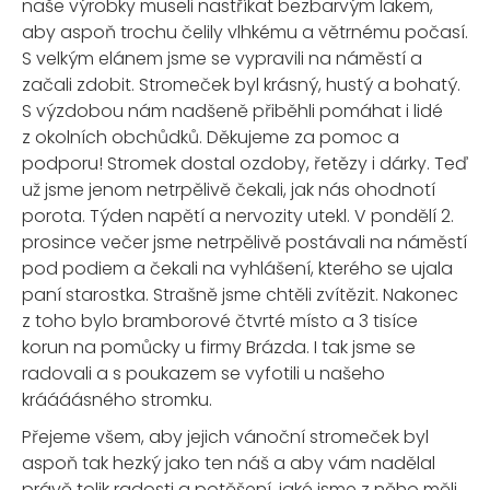
naše výrobky museli nastříkat bezbarvým lakem,
aby aspoň trochu čelily vlhkému a větrnému počasí.
S velkým elánem jsme se vypravili na náměstí a
začali zdobit. Stromeček byl krásný, hustý a bohatý.
S výzdobou nám nadšeně přiběhli pomáhat i lidé
z okolních obchůdků. Děkujeme za pomoc a
podporu! Stromek dostal ozdoby, řetězy i dárky. Teď
už jsme jenom netrpělivě čekali, jak nás ohodnotí
porota. Týden napětí a nervozity utekl. V pondělí 2.
prosince večer jsme netrpělivě postávali na náměstí
pod podiem a čekali na vyhlášení, kterého se ujala
paní starostka. Strašně jsme chtěli zvítězit. Nakonec
z toho bylo bramborové čtvrté místo a 3 tisíce
korun na pomůcky u firmy Brázda. I tak jsme se
radovali a s poukazem se vyfotili u našeho
kráááásného stromku.
Přejeme všem, aby jejich vánoční stromeček byl
aspoň tak hezký jako ten náš a aby vám nadělal
právě tolik radosti a potěšení, jaké jsme z něho měli