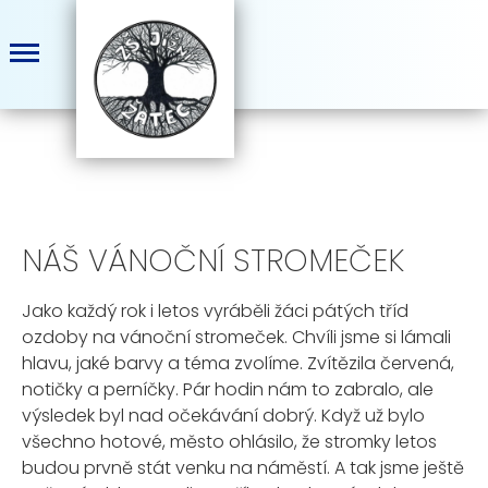
NÁŠ VÁNOČNÍ STROMEČEK
Jako každý rok i letos vyráběli žáci pátých tříd
ozdoby na vánoční stromeček. Chvíli jsme si lámali
hlavu, jaké barvy a téma zvolíme. Zvítězila červená,
notičky a perníčky. Pár hodin nám to zabralo, ale
výsledek byl nad očekávání dobrý. Když už bylo
všechno hotové, město ohlásilo, že stromky letos
budou prvně stát venku na náměstí. A tak jsme ještě