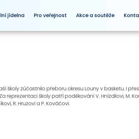
lní jídelna
Pro veřejnost
Akce a soutěže
Konta
 naší školy zúčastnilo přeboru okresu Louny v basketu. I p
 reprezentaci školy patří poděkování V. Hnízdilovi, M. Kourov
kovi, R. Hruzovi a P. Kováčovi.