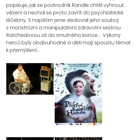
popisuje, jak se podvodník Randle chtěl vyhnout
vězení a nechal se proto zavřít do psychiatrické
léčebny. S napětím jsme sledovali jeho souboj
s monstrózní a manipulativní zdravotní sestrou
Ratchedovou až do smutného konce… Výkony
herců byly obdivuhodné a děti mají spoustu témat
k přemýšlení…