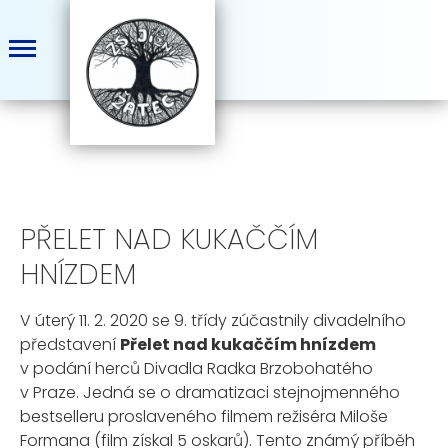
PŘELET NAD KUKAČČÍM
HNÍZDEM
V úterý 11. 2. 2020 se 9. třídy zúčastnily divadelního
představení
Přelet nad kukaččím hnízdem
v podání herců Divadla Radka Brzobohatého
v Praze. Jedná se o dramatizaci stejnojmenného
bestselleru proslaveného filmem režiséra Miloše
Formana (film získal 5 oskarů). Tento známý příběh