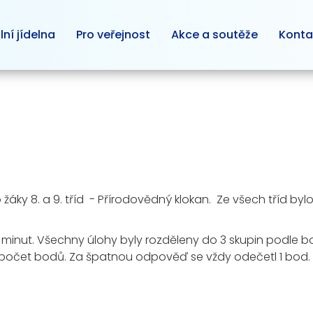
lní jídelna
Pro veřejnost
Akce a soutěže
Konta
o žáky 8. a 9. tříd - Přírodovědný klokan. Ze všech tříd byl
 minut. Všechny úlohy byly rozděleny do 3 skupin podle b
počet bodů. Za špatnou odpověď se vždy odečetl 1 bod. Ot