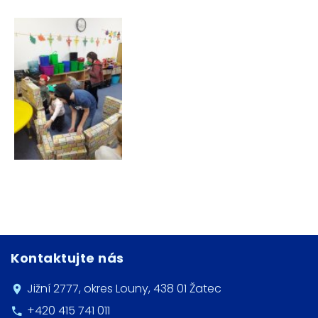
Kontaktujte nás
Jižní 2777, okres Louny, 438 01 Žatec
+420 415 741 011