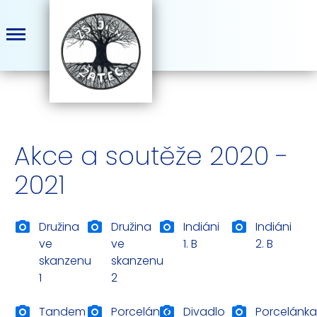
Akce a soutěže 2020 -
2021
Družina
Družina
Indiáni
Indiáni
ve
ve
1. B
2. B
skanzenu
skanzenu
1
2
Tandem
Porcelánka
Divadlo
Porcelánka