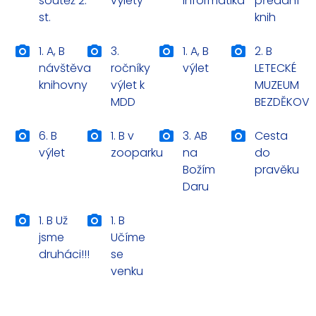
soutěž 2.
výlety
informatika
předání
st.
knih
1. A, B
3.
1. A, B
2. B
návštěva
ročníky
výlet
LETECKÉ
knihovny
výlet k
MUZEUM
MDD
BEZDĚKOV
6. B
1. B v
3. AB
Cesta
výlet
zooparku
na
do
Božím
pravěku
Daru
1. B Už
1. B
jsme
Učíme
druháci!!!
se
venku