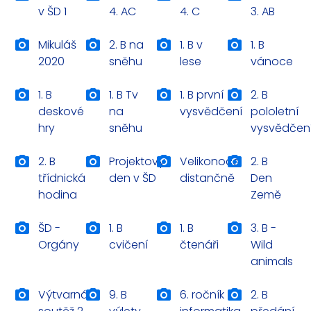
v ŠD 1
4. AC
4. C
3. AB
Mikuláš
2. B na
1. B v
1. B
2020
sněhu
lese
vánoce
1. B
1. B Tv
1. B první
2. B
deskové
na
vysvědčení
pololetní
hry
sněhu
vysvědčen
2. B
Projektový
Velikonoce
2. B
třídnická
den v ŠD
distančně
Den
hodina
Země
ŠD -
1. B
1. B
3. B -
Orgány
cvičení
čtenáři
Wild
animals
Výtvarná
9. B
6. ročník
2. B