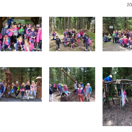
žáci a žákyně I. A a I.