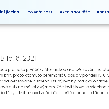
lní jídelna
Pro veřejnost
Akce a soutěže
Konta
 15. 6. 2021
oce pro naše prvňáčky čtenářskou akci: ,,Pasování na čt
knih, proto k tomuto ceremoniálu došlo v pondělí 15. 6. v n
slov na vylosované písmeno. Druhý kvíz byl maličko obtížn
sová bublina má jaký význam. Žáci byli šikovní a všechno p
do třídy si knihu hned začali číst. Ještě dlouho se třídou 