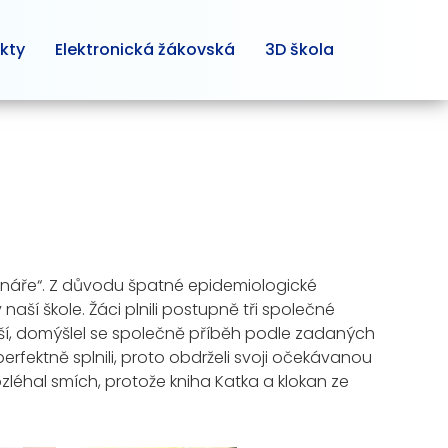
kty
Elektronická žákovská
3D škola
enáře“. Z důvodu špatné epidemiologické
aší škole. Žáci plnili postupně tři společné
ější, domýšlel se společně příběh podle zadaných
erfektně splnili, proto obdrželi svoji očekávanou
rozléhal smích, protože kniha Katka a klokan ze