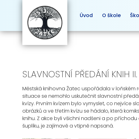
Úvod
O škole
Ško
SLAVNOSTNÍ PŘEDÁNÍ KNIH II. B
Městská knihovna Žatec uspořádala v loňském r
situace se nemohlo uskutečnit slavnostní předání 
kvízy. Prvním kvízem bylo vymyslet, co nejvíce 
obrázků a ve třetím kvízu se hádalo, která komik
knihu. Z akce byli všichni nadšeni a po příchodu 
šuplíku, je zajímavě a vtipně napsaná.