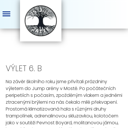
VÝLET 6. B
Na závěr školního roku jsme přivítali prázdniny
výletem do Jump arény v Mostě. Po počátečních
peripetiích s počasím, zpožděným vlakem a jedněmi
ztracenými brýlemi na nás čekalo milé překvapení.
Prostorná klimatizovaná hala s různými druhy
trampolínek, adrenalinovou skluzavkou, kolotočem
jako v soutěži Pevnost Boyard, molitanovou jámou,