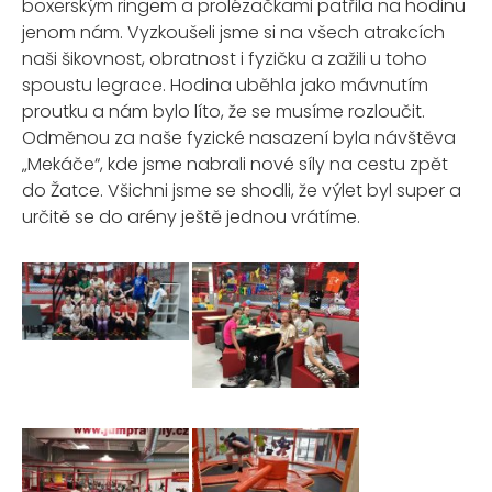
boxerským ringem a prolézačkami patřila na hodinu
jenom nám. Vyzkoušeli jsme si na všech atrakcích
naši šikovnost, obratnost i fyzičku a zažili u toho
spoustu legrace. Hodina uběhla jako mávnutím
proutku a nám bylo líto, že se musíme rozloučit.
Odměnou za naše fyzické nasazení byla návštěva
„Mekáče“, kde jsme nabrali nové síly na cestu zpět
do Žatce. Všichni jsme se shodli, že výlet byl super a
určitě se do arény ještě jednou vrátíme.