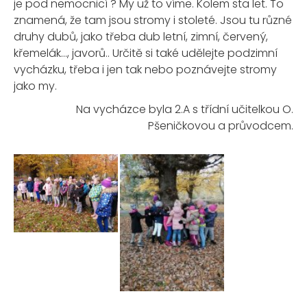
je pod nemocnicí ? My už to víme. Kolem sta let. To
znamená, že tam jsou stromy i stoleté. Jsou tu různé
druhy dubů, jako třeba dub letní, zimní, červený,
křemelák..., javorů.. Určitě si také udělejte podzimní
vycházku, třeba i jen tak nebo poznávejte stromy
jako my.
Na vycházce byla 2.A s třídní učitelkou O.
Pšeničkovou a průvodcem.