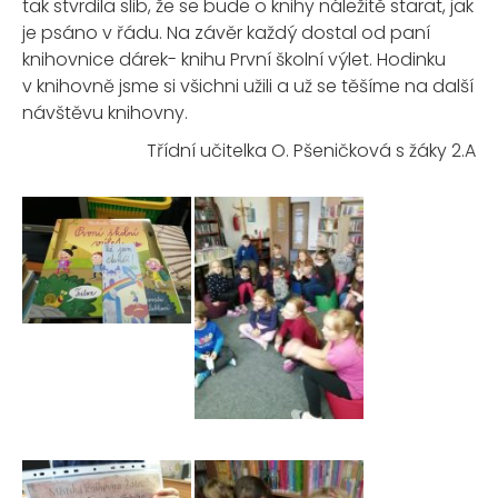
tak stvrdila slib, že se bude o knihy náležitě starat, jak
je psáno v řádu. Na závěr každý dostal od paní
knihovnice dárek- knihu První školní výlet. Hodinku
v knihovně jsme si všichni užili a už se těšíme na další
návštěvu knihovny.
Třídní učitelka O. Pšeničková s žáky 2.A