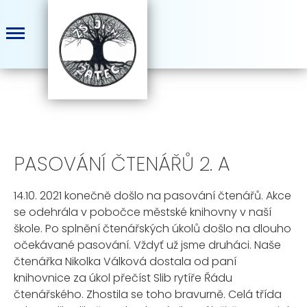
PASOVÁNÍ ČTENÁŘŮ 2. A
14.10. 2021 konečně došlo na pasování čtenářů. Akce
se odehrála v pobočce městské knihovny v naší
škole. Po splnění čtenářských úkolů došlo na dlouho
očekávané pasování. Vždyť už jsme druháci. Naše
čtenářka Nikolka Válková dostala od paní
knihovnice za úkol přečíst Slib rytíře Řádu
čtenářského. Zhostila se toho bravurně. Celá třída