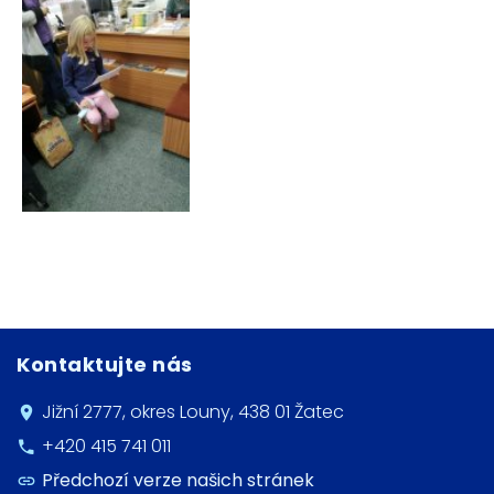
Kontaktujte nás
Jižní 2777, okres Louny, 438 01 Žatec
+420 415 741 011
Předchozí verze našich stránek