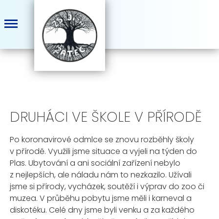
DRUHÁCI VE ŠKOLE V PŘÍRODĚ
Po koronavirové odmlce se znovu rozběhly školy
v přírodě. Využili jsme situace a vyjeli na týden do
Plas. Ubytování a ani sociální zařízení nebylo
z nejlepších, ale náladu nám to nezkazilo. Užívali
jsme si přírody, vycházek, soutěží i výprav do zoo či
muzea. V průběhu pobytu jsme měli i karneval a
diskotéku. Celé dny jsme byli venku a za každého