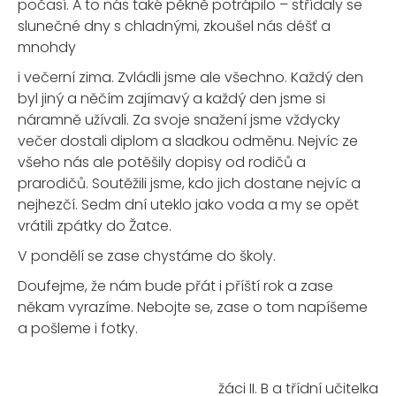
počasí. A to nás také pěkně potrápilo – střídaly se
slunečné dny s chladnými, zkoušel nás déšť a
mnohdy
i večerní zima. Zvládli jsme ale všechno. Každý den
byl jiný a něčím zajímavý a každý den jsme si
náramně užívali. Za svoje snažení jsme vždycky
večer dostali diplom a sladkou odměnu. Nejvíc ze
všeho nás ale potěšily dopisy od rodičů a
prarodičů. Soutěžili jsme, kdo jich dostane nejvíc a
nejhezčí. Sedm dní uteklo jako voda a my se opět
vrátili zpátky do Žatce.
V pondělí se zase chystáme do školy.
Doufejme, že nám bude přát i příští rok a zase
někam vyrazíme. Nebojte se, zase o tom napíšeme
a pošleme i fotky.
žáci II. B a třídní učitelka