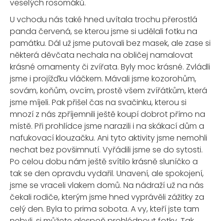
veselých rosomáků.
U vchodu nás také hned uvítala trochu přerostlá
panda červená, se kterou jsme si udělali fotku na
památku. Dál už jsme putovali bez masek, ale zase si
některá děvčata nechala na obličej namalovat
krásné ornamenty či zvířata. Byly moc krásné. Zvládli
jsme i projížďku vláčkem. Mávali jsme kozorohům,
sovám, koňům, ovcím, prostě všem zvířátkům, která
jsme míjeli. Pak přišel čas na svačinku, kterou si
mnozí z nás zpříjemnili ještě koupí dobrot přímo na
místě. Při prohlídce jsme narazili i na skákací dům a
nafukovací klouzačku. Ani tyto aktivity jsme nemohli
nechat bez povšimnutí. Vyřádili jsme se do sytosti.
Po celou dobu nám ještě svítilo krásně sluníčko a
tak se den opravdu vydařil. Unavení, ale spokojení,
jsme se vraceli vlakem domů. Na nádraží už na nás
čekali rodiče, kterým jsme hned vyprávěli zážitky za
celý den. Byla to prima sobota. A vy, kteří jste tam
nebyli, si můžete alespoň prohlédnout fotky. Tak