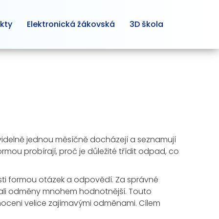
kty
Elektronická žákovská
3D škola
ravidelně jednou měsíčně docházejí a seznamují
mou probírají, proč je důležité třídit odpad, co
losti formou otázek a odpovědí. Za správné
ávali odměny mnohem hodnotnější. Touto
odnoceni velice zajímavými odměnami. Cílem