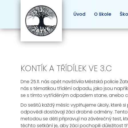
Úvod
O škole
Ško
KONTÍK A TŘÍDÍLEK VE 3.C
Dne 25.11. nás opět navštívila Městská policie 
nás s tématikou třídění odpadu, jako jsou napřík
se s tímto vytříděným odpadem stane, anebo c
Do sešitů každý měsíc vyplňujeme úkoly, které si
odpovědi dostávají žáci drobné odměny. Tento 
metodou se děti připravují na závěrečný test, k
těchto setkání je, aby žáci pochopili důležitost 