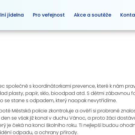
lní jídelna
Pro veřejnost
Akce a soutěže
Konta
Žatec společně s koordinátorkami prevence, které k nám p
lad plasty, papír, sklo, bioodpad atd. S dětmi zábavnou for
o se stane s odpadem, který naopak nevytřídíme.
 poté Městská policie zkontroluje a ověří si probrané zna
den se však již konal v duchu Vánoc, a proto žáci dost
terý je čeká na konci školního roku. Ti nejlepší budou oh
třídění odpadu, a ochrany přírody.