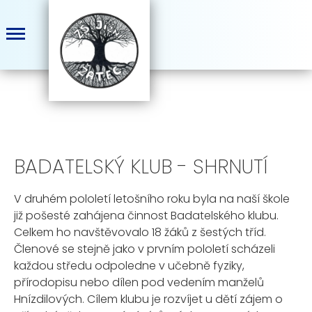
BADATELSKÝ KLUB - SHRNUTÍ
V druhém pololetí letošního roku byla na naší škole
již pošesté zahájena činnost Badatelského klubu.
Celkem ho navštěvovalo 18 žáků z šestých tříd.
Členové se stejně jako v prvním pololetí scházeli
každou středu odpoledne v učebně fyziky,
přírodopisu nebo dílen pod vedením manželů
Hnízdilových. Cílem klubu je rozvíjet u dětí zájem o