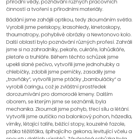
přírodní vědy, poznávání různých pracovních
činností a tvoření s přírodními materiály.
Bádání jsme zahájili optikou, tedy zkoumáním světla.
Vyrobili jsme periskopy, krasohledy, kinetoskopy,
thaumatropy, pohyblivé obrázky a Newtonovo kolo.
Další oblastí bylo poznávání různých profesí. Zahráli
jsme si na zahradníky, pekaře, cukráře, lahůdkáře,
pletaře a truhláře. Během těchto schůzek jsme
upekli slané pečivo, vytvořili jsme jednohubky a
chlebíčky, zdobili jsme perníčky, zasadily jsme
„travňáky“, vytvořili jsme ptáčky „bambuláčky“ a
vyrobili čaringu, což je zvláštní prostředek
dorozumívání pro domorodé kmeny. Dalším
oborem, se kterým jsme se seznámili, byla
mechanika. Zkoumali jsme pohyb, třecí sílu a létání.
Vytvořili jsme autíčko na balonkový pohon, házedla,
vírníky, létající talíře, běžící stopy, kouzelné fazole,
ptáka těžišťáka, šplhajícího gekona, levitující včelu a
spoustu dalších výrobků. Závěrečná schůzka byla