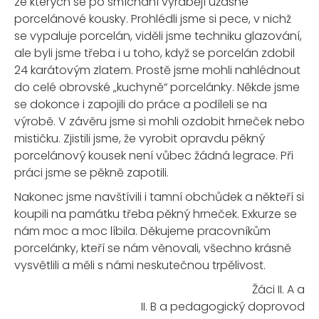
ze kterých se po smíchání vyrábějí úžasné
porcelánové kousky. Prohlédli jsme si pece, v nichž
se vypaluje porcelán, viděli jsme techniku glazování,
ale byli jsme třeba i u toho, když se porcelán zdobil
24 karátovým zlatem. Prostě jsme mohli nahlédnout
do celé obrovské „kuchyně“ porcelánky. Někde jsme
se dokonce i zapojili do práce a podíleli se na
výrobě. V závěru jsme si mohli ozdobit hrneček nebo
mističku. Zjistili jsme, že vyrobit opravdu pěkný
porcelánový kousek není vůbec žádná legrace. Při
práci jsme se pěkně zapotili.
Nakonec jsme navštívili i tamní obchůdek a někteří si
koupili na památku třeba pěkný hrneček. Exkurze se
nám moc a moc líbila. Děkujeme pracovníkům
porcelánky, kteří se nám věnovali, všechno krásně
vysvětlili a měli s námi neskutečnou trpělivost.
Žáci II. A a
II. B a pedagogický doprovod