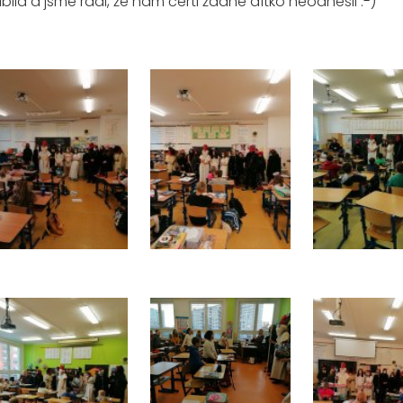
ila a jsme rádi, že nám čerti žádné dítko neodnesli :-)