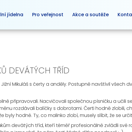
lní jídelna
Pro veřejnost
Akce a soutěže
Konta
KŮ DEVÁTÝCH TŘÍD
ZŠ Jižní Mikuláš s čerty a anděly. Postupně navštívil všech d
ilně připravovali. Nacvičovali společnou písničku a učili 
ěnu rozdávali balíčky s dobrotami. Čerti hodně zlobili, cht
e byly hodné. Ty, co malinko zlobí, musely slíbit, že se urči
kům devátých tříd, kteří téměř profesionálně zvládli své r