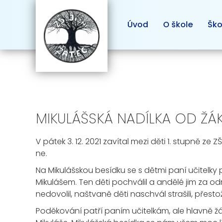
Úvod
O škole
Ško
MIKULÁŠSKÁ NADÍLKA OD ŽÁ
V pátek 3. 12. 2021 zavítal mezi děti 1. stupně ze 
ne.
Na Mikulášskou besídku se s dětmi paní učitelky p
Mikulášem. Ten děti pochválil a andělé jim za odm
nedovolil, naštvaně děti naschvál strašili, přestož
Poděkování patří paním učitelkám, ale hlavně žá