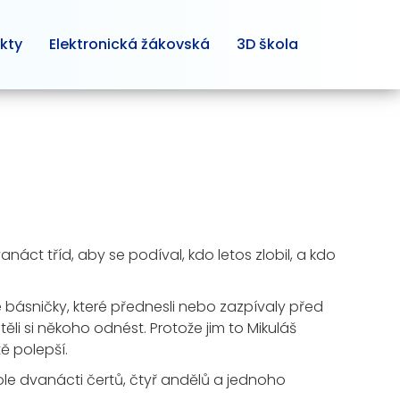
kty
Elektronická žákovská
3D škola
vanáct tříd, aby se podíval, kdo letos zlobil, a kdo
se básničky, které přednesli nebo zazpívaly před
ěli si někoho odnést. Protože jim to Mikuláš
tě polepší.
ole dvanácti čertů, čtyř andělů a jednoho