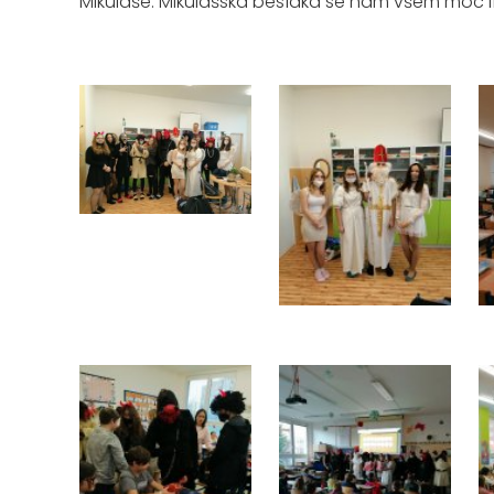
Mikuláše. Mikulášská besídka se nám všem moc líb