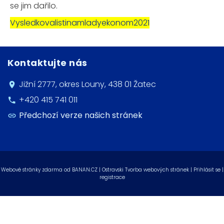
se jim dařilo.
Vysledkovalistinamladyekonom2021
Kontaktujte nás
Jižní 2777, okres Louny, 438 01 Žatec
+420 415 741 011
Předchozí verze našich stránek
Webové stránky zdarma
od
BANAN.CZ
|
Ostravski Tvorba webových stránek
|
Přihlásit se
|
registrace