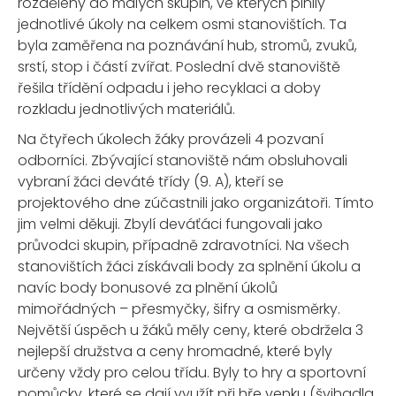
rozděleny do malých skupin, ve kterých plnily
jednotlivé úkoly na celkem osmi stanovištích. Ta
byla zaměřena na poznávání hub, stromů, zvuků,
srstí, stop i částí zvířat. Poslední dvě stanoviště
řešila třídění odpadu i jeho recyklaci a doby
rozkladu jednotlivých materiálů.
Na čtyřech úkolech žáky provázeli 4 pozvaní
odborníci. Zbývající stanoviště nám obsluhovali
vybraní žáci deváté třídy (9. A), kteří se
projektového dne zúčastnili jako organizátoři. Tímto
jim velmi děkuji. Zbylí deváťáci fungovali jako
průvodci skupin, případně zdravotníci. Na všech
stanovištích žáci získávali body za splnění úkolu a
navíc body bonusové za plnění úkolů
mimořádných – přesmyčky, šifry a osmisměrky.
Největší úspěch u žáků měly ceny, které obdržela 3
nejlepší družstva a ceny hromadné, které byly
určeny vždy pro celou třídu. Byly to hry a sportovní
pomůcky, které se dají využít při hře venku (švihadla,