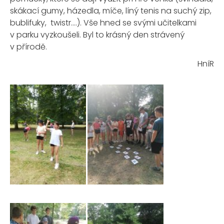
skákací gumy, házedla, míče, líný tenis na suchý zip,
bublifuky, twistr….). Vše hned se svými učitelkami
v parku vyzkoušeli. Byl to krásný den strávený
v přírodě.
HníR