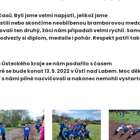
ů. Byli jsme velmi napjatí, jelikož jsme
 umístili nebo skončíme neoblíbenou bramborovou meda
dovali ten druhý, žáci nám připadali velmi rychlí. Sa
odvezly si diplom, medaile i pohár. Respekt patří tak
 Ústeckého kraje se nám podařilo s časem
eré se bude konat 13. 5. 2022 v Ústí nad Labem. Moc 
 s námi pilně nacvičovali a nakonec nemohli vystarto
Autor: