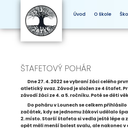
Úvod
O škole
Ško
ŠTAFETOVÝ POHÁR
Dne 27. 4. 2022 se vybraní žáci celého prvn
atletický svaz. Závod je složen ze 4 štafet. Pr
závodí žáci ze 4. a 5. ročníku. Poté se děti v
Do poháru v Lounech se celkem přihlásilo 8 d
začátek, kdy se jednomu žákovi udělalo špa
2. místo. Starší štafeta si vedla ještě lépe 
opět měli menší bolest svalu, ale nakonec v 