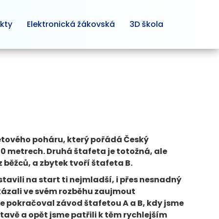
kty
Elektronická žákovská
3D škola
fetového poháru, který pořádá Český
 100 metrech. Druhá štafeta je totožná, ale
z běžců, a zbytek tvoří štafeta B.
tavili na start ti nejmladší, i přes nesnadný
okázali ve svém rozběhu zaujmout
auze pokračoval závod štafetou A a B, kdy jsme
tavě a opět jsme patřili k těm rychlejším