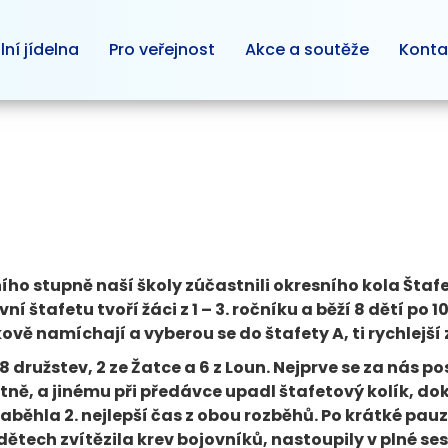
lní jídelna
Pro veřejnost
Akce a soutěže
Konta
ího stupně naší školy zúčastnili okresního kola Šta
vní štafetu tvoří žáci z 1 – 3. ročníku a běží 8 dětí po
ěkově namíchají a vyberou se do štafety A, ti rychlejší 
ružstev, 2 ze Žatce a 6 z Loun. Nejprve se za nás pos
tně, a jinému při předávce upadl štafetový kolík, d
a zaběhla 2. nejlepší čas z obou rozběhů. Po krátké p
dětech zvítězila krev bojovníků, nastoupily v plné ses