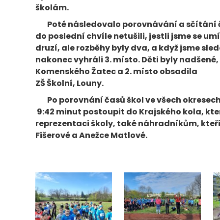
školám.
Poté následovalo porovnávání a sčítání čas
do poslední chvíle netušili, jestli jsme se
druzí, ale rozběhy byly dva, a když jsme sle
nakonec vyhráli 3. místo. Děti byly nadšené, 
Komenského Žatec a 2. místo obsadila
ZŠ Školní, Louny.
Po porovnání časů škol ve všech okresech
9:42 minut postoupit do Krajského kola, kt
reprezentaci školy, také náhradníkům, kteří
Fišerové a Anežce Matlové.