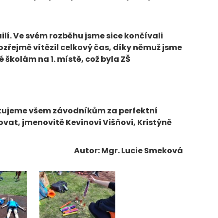
ilí. Ve svém rozběhu jsme sice končívali
mozřejmě vítězil celkový čas, díky němuž jsme
é školám na 1. místě, což byla ZŠ
děkujeme všem závodníkům za perfektní
vat, jmenovitě Kevinovi Višňovi, Kristýně
 Mgr. Lucie Smeková