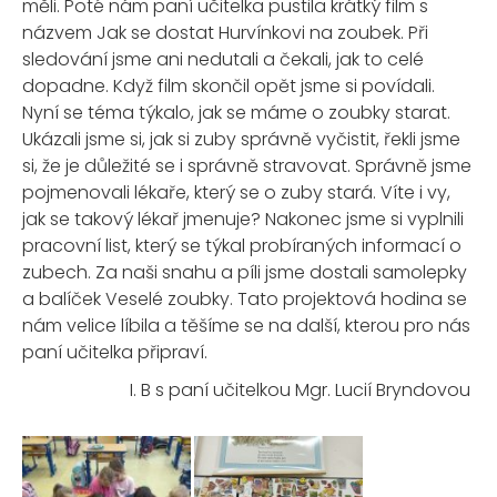
měli. Poté nám paní učitelka pustila krátký film s
názvem Jak se dostat Hurvínkovi na zoubek. Při
sledování jsme ani nedutali a čekali, jak to celé
dopadne. Když film
skončil
opět jsme si
povídali
.
Nyní se téma týkalo, jak se máme o zoubky starat.
Ukázali jsme
si,
jak si zuby správně vyčistit,
řekli jsme
si, že je důležité se i správně stravovat. Správně jsme
pojmenovali
lékaře
, který se o zuby stará. Víte i vy
,
jak se takový
lékař
jmenuje? Nakonec jsme si vyplnili
pracovní list, který se týkal probíraných informací o
zubech. Za naši snahu a píli jsme dostali s
amolepky
a balíček Veselé zoubky
. Tato projektová hodina se
nám velice líbila a těšíme se na další, kterou pro nás
paní učitelka připraví.
I. B s paní učitelkou Mgr. Lucií Bryndovou