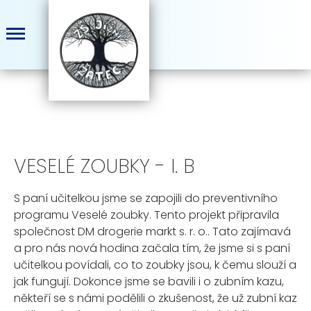
VESELÉ ZOUBKY - I. B
S paní učitelkou jsme se zapojili do preventivního
programu Veselé zoubky. Tento
projekt připravila
společnost DM
drogerie
markt
s.
r.
o..
Tato zajímavá
a pro nás nová hodina začala tím, že jsme si s paní
učitelkou povídali
,
co to zoubky jsou, k čemu slouží a
jak fungují. Dokonce jsme se bavil
i i o zubním kazu,
někteří
se s námi podělili o zkušenost, že už zubní kaz