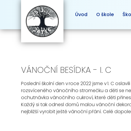
Úvod
O škole
Ško
VÁNOČNÍ BESÍDKA - I. C
Poslední školní den v roce 2022 jsme v 1. C osla
rozsvíceného vánočního stromečku a děti se nemo
ochutnávka vánočního cukroví, které děti přines
Každý si tak odnesl domů malou vánoční dekoraci
nejbližší vyrobit ještě vánoční přání. Celé dopole