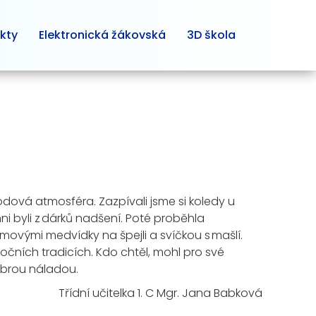
kty
Elektronická žákovská
3D škola
hodová atmosféra. Zazpívali jsme si koledy u
hni byli z dárků nadšení. Poté proběhla
ovými medvídky na špejli a svíčkou s mašlí.
očních tradicích. Kdo chtěl, mohl pro své
brou náladou.
Třídní
učitelka 1. C Mgr.
Jana Babková