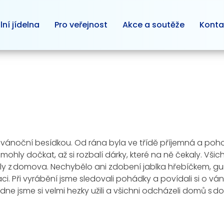
lní jídelna
Pro veřejnost
Akce a soutěže
Konta
vili vánoční besídkou. Od rána byla ve třídě příjemná a po
hly dočkat, až si rozbalí dárky, které na ně čekaly
. Všic
ly z domova. Nechybělo ani zdobení jablka hřebíčkem, gum
. Při vyrábění jsme sledovali pohádky a povídali si o ván
dne jsme si velmi hezky užili a všichni
odcházeli domů
s do