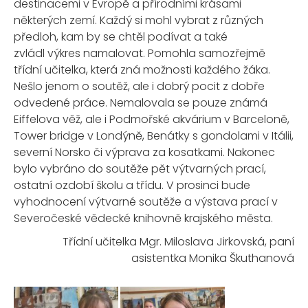
destinacemi v Evropě a přírodními krásami
některých zemí. Každý si mohl vybrat z různých
předloh, kam by se chtěl podívat a také
zvládl výkres namalovat. Pomohla samozřejmě
třídní učitelka, která zná možnosti každého žáka.
Nešlo jenom o soutěž, ale i dobrý pocit z dobře
odvedené práce. Nemalovala se pouze známá
Eiffelova věž, ale i Podmořské akvárium v Barceloně,
Tower bridge v Londýně, Benátky s gondolami v Itálii,
severní Norsko či výprava za kosatkami. Nakonec
bylo vybráno do soutěže pět výtvarných prací,
ostatní ozdobí školu a třídu. V prosinci bude
vyhodnocení výtvarné soutěže a výstava prací v
Severočeské vědecké knihovně krajského města.
Třídní učitelka Mgr. Miloslava Jirkovská, paní
asistentka Monika Škuthanová