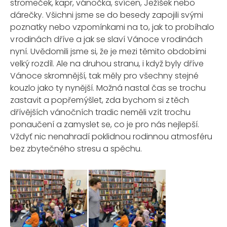
stromeček, kapr, vánočka, svícen, Ježíšek nebo
dárečky. Všichni jsme se do besedy zapojili svými
poznatky nebo vzpomínkami na to, jak to probíhalo
v rodinách dříve a jak se slaví Vánoce v rodinách
nyní. Uvědomili jsme si
, že je mezi těmito obdobími
velký rozdíl. Ale na druhou stranu, i když byly dříve
Vánoce skromnější, tak měly pro všechny stejné
kouzlo jako ty nynější. Možná nastal čas se trochu
zastavit a popřemýšlet, zda bychom si z těch
dřívějších vánočních tradic neměli vzít trochu
ponaučení a zamyslet se, co je pro nás nejlepší.
Vždyť nic nenahradí poklidnou rodinnou atmosféru
bez zbytečného stresu a spěchu.