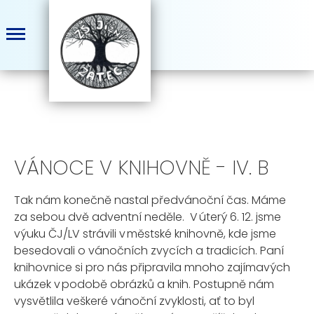
VÁNOCE V KNIHOVNĚ - IV. B
Tak nám konečně nastal předvánoční čas. Máme
za sebou dvě adventní neděle. V úterý 6. 12. jsme
výuku ČJ/LV strávili v městské knihovně, kde jsme
besedovali o vánočních zvycích a tradicích. Paní
knihovnice si pro nás připravila mnoho zajímavých
ukázek v podobě obrázků a knih. Postupně nám
vysvětlila veškeré vánoční zvyklosti, ať to byl