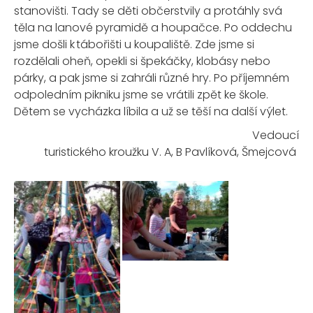
stanovišti. Tady se děti občerstvily a protáhly svá
těla na lanové pyramidě a houpačce. Po oddechu
jsme došli k tábořišti u koupaliště. Zde jsme si
rozdělali oheň, opekli si špekáčky, klobásy nebo
párky, a pak jsme si zahráli různé hry. Po příjemném
odpoledním pikniku jsme se vrátili zpět ke škole.
Dětem se
vycházka líbila
a už se těší na další výlet.
Vedoucí
turistického kroužku V. A,
B Pavlíková
,
Šmejcová