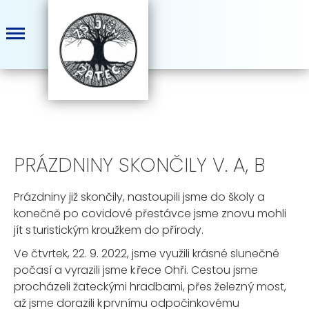
PRÁZDNINY SKONČILY V. A, B
Prázdniny již skončily, nastoupili jsme do školy a
konečně po covidové přestávce jsme znovu mohli
jít s turistickým kroužkem do přírody.
Ve čtvrtek, 22. 9. 2022, jsme využili krásné slunečné
počasí a vyrazili jsme k řece Ohři. Cestou jsme
procházeli žateckými hradbami, přes železný most,
až jsme dorazili k prvnímu odpočinkovému