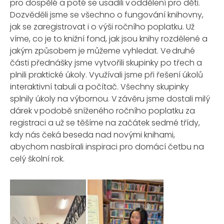
pro do
sp
ělé a poté se usadili v oddělení pro děti.
Dozvěděli jsme se všechno o fungování knihovn
y,
jak
se zaregistrovat
i
o výši
roční
ho
poplat
ku
.
Už
víme,
co je to knižní fond
,
jak
jsou knihy rozdělené a
jak
ým způsobem je
můžeme vyhledat. V
e
druhé
části
přednášky jsme
vytvořili
skupin
ky
po třech
a
plnili praktické úkoly
.
Využívali
jsme při řešení úkolů
interaktivní tabuli a počítač.
Všechny skupinky
splnily úkoly na v
ý
bornou
.
V závěru jsme dostali milý
dárek v podobě sníženého ročního po
p
latku za
registraci
a už se těšíme na začátek se
dmé
třídy,
kdy nás čeká beseda nad
novým
i
knihami,
abychom nasbírali inspiraci pro domácí četbu
na
celý školní rok.