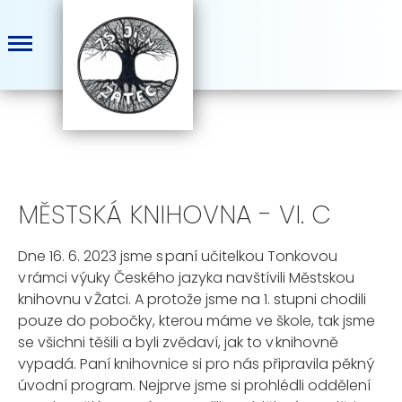
MĚSTSKÁ KNIHOVNA - VI. C
Dne
16. 6. 2023
jsme
s paní učitelkou Tonkovou
v rámci výuky Českého jaz
yka
navštívili Městskou
knihovnu
v Žatci. A protože jsme na 1
.
stupni chodili
pouze do pobočky, kterou máme ve škole, tak jsme
se všichni těšili a byli zvědaví, jak to v knihovně
vypadá. Paní
knihovnice si pro nás připravila pěkný
úvodní program
. Nejprve jsme si
prohlédli oddělení