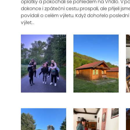
oplatky
a
p
okochali se pohledem na Vřídlo
.
V po
dokonce i zpáteční cestu prospali
, ale
přijeli js
povídali o celém výletu
. K
dyž dohořelo poslední 
výlet
…