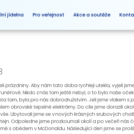
lní jídelna
Pro veřejnost
Akce a soutěže
Konta
B
eli
prázdniny
.
Aby ná
m
tato doba rychleji utekla,
vyjeli jsm
runéřově
.
Nikdo z nás tam ještě nebyl, o to bylo naše oček
sta tam
, byla pro nás dobrodružstvím.
Jeli jsme vlakem s
lem obrovské tepelné elektrárny
.
Do
cíle
jsme dorazili ok
 vše. Ubyt
o
vali jsme se v
nových
krásných
srubových cha
tejn
.
Odpoledne jsme prozkoumali okolí a p
o večeři
nás č
jmě s obědem v
McDonaldu
.
Následující den jsme se p
rošl