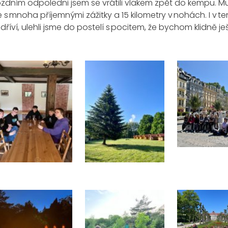
zdním odpoledni jsem se vrátili
vlakem zpět do kempu. M
me
s mnoha příjemnými z
á
žitky
a 15 kilometry v nohách.
I v
te
dříví,
ulehli jsme
do postelí s pocitem, že
bychom klidn
ě
ješ