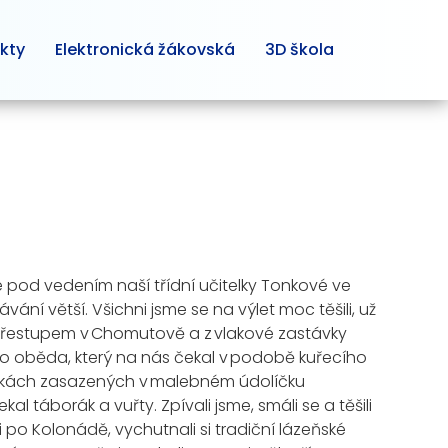
kty
Elektronická žákovská
3D škola
e
pod vedením naší třídní učitelky Tonkové
v
e
ávání větší.
Všichni jsme se na výlet moc těšili, už
 přestupem v
Chomutově
a z vlakové zastávky
olo oběda
, který na nás čekal v podobě kuřecího
tkách
zasazených v malebném údolíčku
ekal táborák a v
uřty
. Zpívali jsme, smáli se
a těšili
i
po
Kolonád
ě
, vychutnali si tradiční lázeňské