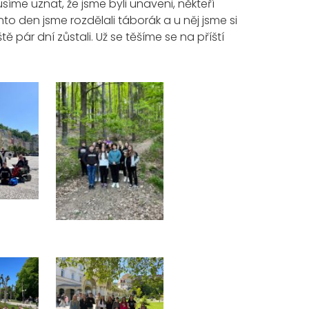
usím
e
uznat,
že jsme byli unaven
i, někteří
nto den
jsme rozdělali
táborák
a u něj jsme si
tě pár dní zůstali.
Už se
těšíme se na příští