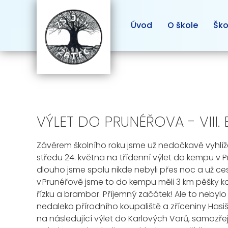
Úvod
O škole
Ško
VÝLET DO PRUNÉŘOVA - VIII. 
Závěre
m
školního roku jsme
už
nedočkavě
vyhlíž
středu 24. května na třídenní výlet do kempu v
P
dlouho jsme spolu
n
ikde
nebyli přes noc
a už
ce
v
Prunéřově
jsme to do kempu měli 3 km pěšky
ko
řízku a
brambor
.
Příjemný
začátek! Ale to nebylo
nedaleko přírodního koupaliště a zříceniny
Hasiš
na následující výlet do Karlových Varů,
samozře