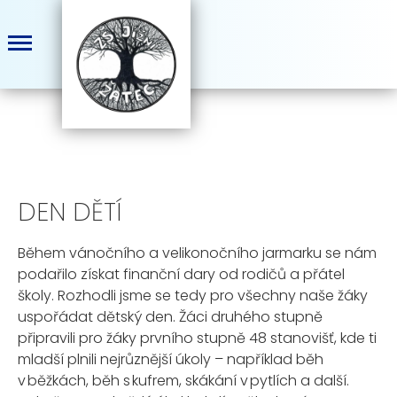
DEN DĚTÍ
Během vánočního a velikonočního jarmarku se nám
podařilo získat finanční dary od rodičů a přátel
školy. Rozhodli jsme se
tedy
pro všechny naše žáky
uspořádat dětský den.
Žáci druhého stupně
připravili pro žáky prvního stupně 48 stanovišť, kde ti
mladší plnili nejrůznější úkoly – například běh
v běžkách, běh s kuf
rem, skákání v pytlích a další.