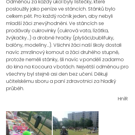
Odměnou za každý úkol byly lístečky, které
posloužily jako peníze ve stáncích.
Stánků bylo
celkem pět. Pro každý ročník jeden, aby nebyli
mladší žáci znevýhodněni. Ve s
táncích se
prodávaly cukrovinky
(cukro
vá vata, lízátka,
žvýkačky…) a drobné hračky
(
plyšáci,bublifuky
,
balóny, modelíny…
).
Všichni žáci naší školy dostali
navíc
zmrzlinový kornout a žáci druhého stupně,
protože neměli stánky, šli navíc v pondělí zadarmo
do kina na Kocoura v botách.
Největší odměnou pro
všechny byl stejně asi den bez učení.
Děkuji
učitelskému sboru a paní zdravotnici
za hladký
průběh.
HníR